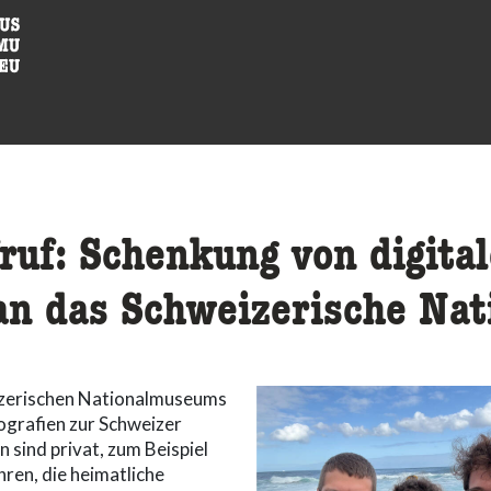
uf: Schenkung von digita
 an das Schweizerische Na
izerischen Nationalmuseums
tografien zur Schweizer
 sind privat, zum Beispiel
ren, die heimatliche