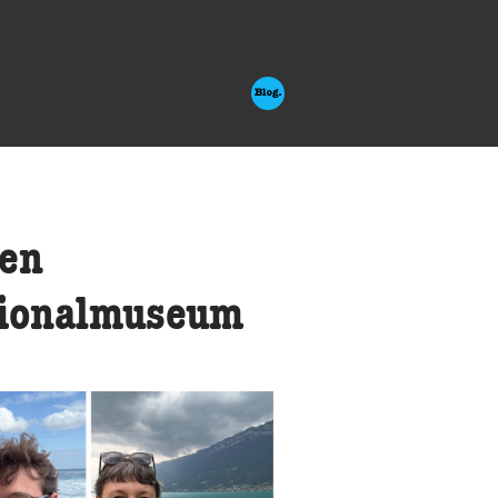
len
tionalmuseum