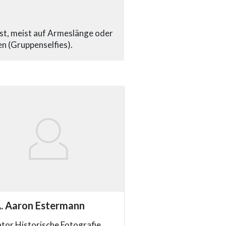
bst, meist auf Armeslänge oder
n (Gruppenselfies).
essibility.sr-only.person_card_info
. Aaron Estermann
ssibility.sr-only.phone
tor Historische Fotografie