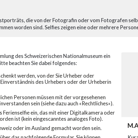
lbstporträts, die von der Fotografin oder vom Fotografen sel
ommen worden sind. Selfies zeigen eine oder mehrere Persone
ammlung des Schweizerischen Nationalmuseum ein
itte beachten Sie dabei folgendes:
eschenkt werden, von der Sie Urheber oder
s Einverständnis des Urhebers oder der Urheberin
htlichen Personen müssen mit der vorgesehenen
verstanden sein (siehe dazu auch «Rechtliches»).
es Ferienselfie ein, das mit einer Digitalkamera oder
den ist (kein eingescanntes analoges Foto).
acc
M.A
acce
Schweiz oder im Ausland gemacht worden sein.
Kura
l über das nachfolgende Formular. Sie können