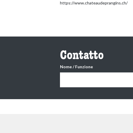
https://www.chateaudeprangins.ch/
Contatto
Nome / Funzione
accessibility.contact-filter.items-foun