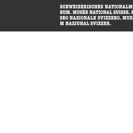
accessibility.sr-only.body
Museo na