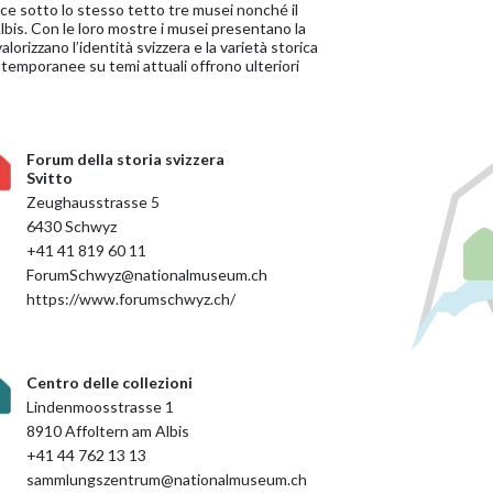
sce sotto lo stesso tetto tre musei nonché il
Albis. Con le loro mostre i musei presentano la
valorizzano l’identità svizzera e la varietà storica
 temporanee su temi attuali offrono ulteriori
Forum della storia svizzera
Svitto
Zeughausstrasse 5
6430 Schwyz
+41 41 819 60 11
ForumSchwyz@nationalmuseum.ch
https://www.forumschwyz.ch/
Centro delle collezioni
Lindenmoosstrasse 1
8910 Affoltern am Albis
+41 44 762 13 13
sammlungszentrum@nationalmuseum.ch