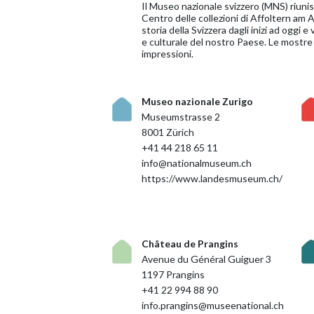
Il Museo nazionale svizzero (MNS) riuni
Centro delle collezioni di Affoltern am 
storia della Svizzera dagli inizi ad oggi e 
e culturale del nostro Paese. Le mostre
impressioni.
Museo nazionale Zurigo
Museumstrasse 2
8001 Zürich
+41 44 218 65 11
info@nationalmuseum.ch
https://www.landesmuseum.ch/
Château de Prangins
Avenue du Général Guiguer 3
1197 Prangins
+41 22 994 88 90
info.prangins@museenational.ch